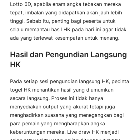
Lotto 6D, apabila enam angka tebakan mereka
tepat, imbalan yang didapatkan akan jauh lebih
tinggi. Sebab itu, penting bagi peserta untuk
selalu memantau hasil HK pada hari ini agar tidak
ada yang terlewat kesempatan untuk menang.
Hasil dan Pengundian Langsung
HK
Pada setiap sesi pengundian langsung HK, pecinta
togel HK menantikan hasil yang diumumkan
secara langsung. Proses ini tidak hanya
menyediakan output yang akurat tetapi juga
menghadirkan suasana yang menegangkan bagi
para pemain yang mengharapkan angka
keberuntungan mereka. Live draw HK menjadi