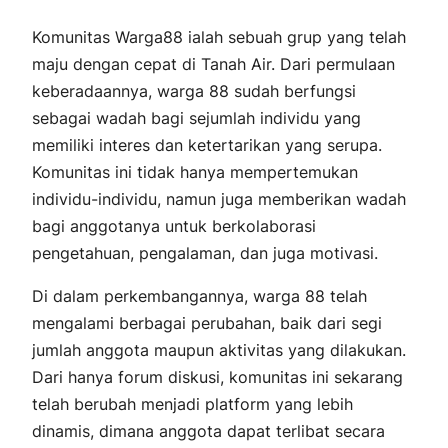
Komunitas Warga88 ialah sebuah grup yang telah
maju dengan cepat di Tanah Air. Dari permulaan
keberadaannya, warga 88 sudah berfungsi
sebagai wadah bagi sejumlah individu yang
memiliki interes dan ketertarikan yang serupa.
Komunitas ini tidak hanya mempertemukan
individu-individu, namun juga memberikan wadah
bagi anggotanya untuk berkolaborasi
pengetahuan, pengalaman, dan juga motivasi.
Di dalam perkembangannya, warga 88 telah
mengalami berbagai perubahan, baik dari segi
jumlah anggota maupun aktivitas yang dilakukan.
Dari hanya forum diskusi, komunitas ini sekarang
telah berubah menjadi platform yang lebih
dinamis, dimana anggota dapat terlibat secara