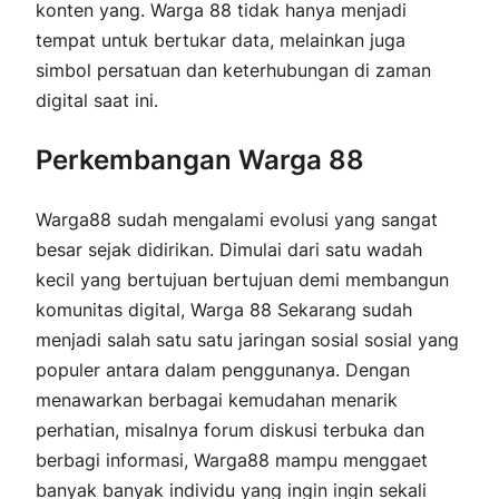
konten yang. Warga 88 tidak hanya menjadi
tempat untuk bertukar data, melainkan juga
simbol persatuan dan keterhubungan di zaman
digital saat ini.
Perkembangan Warga 88
Warga88 sudah mengalami evolusi yang sangat
besar sejak didirikan. Dimulai dari satu wadah
kecil yang bertujuan bertujuan demi membangun
komunitas digital, Warga 88 Sekarang sudah
menjadi salah satu satu jaringan sosial sosial yang
populer antara dalam penggunanya. Dengan
menawarkan berbagai kemudahan menarik
perhatian, misalnya forum diskusi terbuka dan
berbagi informasi, Warga88 mampu menggaet
banyak banyak individu yang ingin ingin sekali