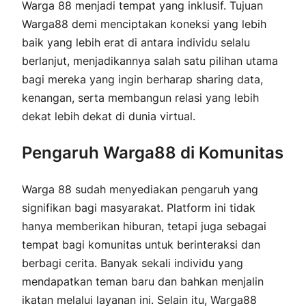
Warga 88 menjadi tempat yang inklusif. Tujuan
Warga88 demi menciptakan koneksi yang lebih
baik yang lebih erat di antara individu selalu
berlanjut, menjadikannya salah satu pilihan utama
bagi mereka yang ingin berharap sharing data,
kenangan, serta membangun relasi yang lebih
dekat lebih dekat di dunia virtual.
Pengaruh Warga88 di Komunitas
Warga 88 sudah menyediakan pengaruh yang
signifikan bagi masyarakat. Platform ini tidak
hanya memberikan hiburan, tetapi juga sebagai
tempat bagi komunitas untuk berinteraksi dan
berbagi cerita. Banyak sekali individu yang
mendapatkan teman baru dan bahkan menjalin
ikatan melalui layanan ini. Selain itu, Warga88