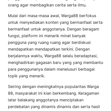
orang agar membagikan cerita serta ilmu.
Mulai dari masa-masa awal, Warga88 berfokus
untuk menyediakan konten yang bermanfaat serta
bermanfaat untuk anggotanya. Dengan beragam
fungsi, platform ini menarik minat banyak
pengguna yang ruang ruang agar berdiskusi
mendapatkan mendapatkan terkini. Dengan
berjalannya waktu, Warga88 selalu beradaptasi,
menghadirkan gagasan baru yang yang membantu
para penggunanya dalam menelusuri berbagai
topik yang menarik.
Seiring dengan meningkatnya popularitas Warga
88, masyarakat ini kian berkembang. Keragaman
latar belakang anggotanya menciptakan
perdebatan yang dinamis dinamis dan serta hasil