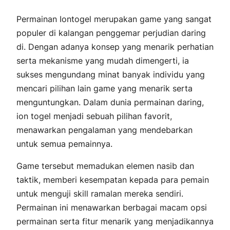
Permainan Iontogel merupakan game yang sangat
populer di kalangan penggemar perjudian daring
di. Dengan adanya konsep yang menarik perhatian
serta mekanisme yang mudah dimengerti, ia
sukses mengundang minat banyak individu yang
mencari pilihan lain game yang menarik serta
menguntungkan. Dalam dunia permainan daring,
ion togel menjadi sebuah pilihan favorit,
menawarkan pengalaman yang mendebarkan
untuk semua pemainnya.
Game tersebut memadukan elemen nasib dan
taktik, memberi kesempatan kepada para pemain
untuk menguji skill ramalan mereka sendiri.
Permainan ini menawarkan berbagai macam opsi
permainan serta fitur menarik yang menjadikannya