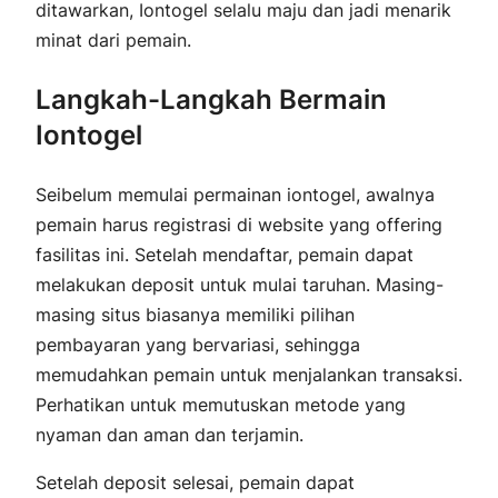
ditawarkan, Iontogel selalu maju dan jadi menarik
minat dari pemain.
Langkah-Langkah Bermain
Iontogel
Seibelum memulai permainan iontogel, awalnya
pemain harus registrasi di website yang offering
fasilitas ini. Setelah mendaftar, pemain dapat
melakukan deposit untuk mulai taruhan. Masing-
masing situs biasanya memiliki pilihan
pembayaran yang bervariasi, sehingga
memudahkan pemain untuk menjalankan transaksi.
Perhatikan untuk memutuskan metode yang
nyaman dan aman dan terjamin.
Setelah deposit selesai, pemain dapat