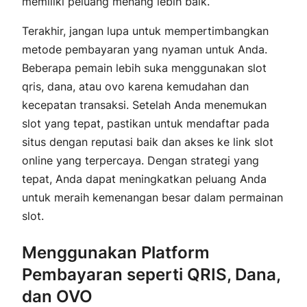
memiliki peluang menang lebih baik.
Terakhir, jangan lupa untuk mempertimbangkan
metode pembayaran yang nyaman untuk Anda.
Beberapa pemain lebih suka menggunakan slot
qris, dana, atau ovo karena kemudahan dan
kecepatan transaksi. Setelah Anda menemukan
slot yang tepat, pastikan untuk mendaftar pada
situs dengan reputasi baik dan akses ke link slot
online yang terpercaya. Dengan strategi yang
tepat, Anda dapat meningkatkan peluang Anda
untuk meraih kemenangan besar dalam permainan
slot.
Menggunakan Platform
Pembayaran seperti QRIS, Dana,
dan OVO