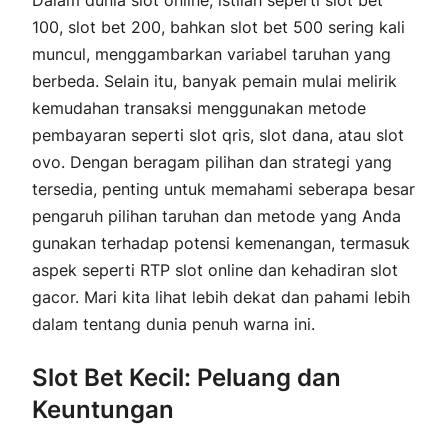
Dalam dunia slot online, istilah seperti slot bet
100, slot bet 200, bahkan slot bet 500 sering kali
muncul, menggambarkan variabel taruhan yang
berbeda. Selain itu, banyak pemain mulai melirik
kemudahan transaksi menggunakan metode
pembayaran seperti slot qris, slot dana, atau slot
ovo. Dengan beragam pilihan dan strategi yang
tersedia, penting untuk memahami seberapa besar
pengaruh pilihan taruhan dan metode yang Anda
gunakan terhadap potensi kemenangan, termasuk
aspek seperti RTP slot online dan kehadiran slot
gacor. Mari kita lihat lebih dekat dan pahami lebih
dalam tentang dunia penuh warna ini.
Slot Bet Kecil: Peluang dan
Keuntungan