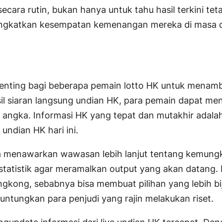
cara rutin, bukan hanya untuk tahu hasil terkini te
eningkatkan kesempatan kemenangan mereka di masa 
enting bagi beberapa pemain lotto HK untuk menam
sil siaran langsung undian HK, para pemain dapat men
angka. Informasi HK yang tepat dan mutakhir adala
undian HK hari ini.
bisa menawarkan wawasan lebih lanjut tentang kemun
s statistik agar meramalkan output yang akan datan
hongkong, sebabnya bisa membuat pilihan yang lebih 
untungkan para penjudi yang rajin melakukan riset.