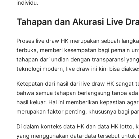
individu.
Tahapan dan Akurasi Live Dr
Proses live draw HK merupakan sebuah langkah
terbuka, memberi kesempatan bagi pemain untu
tahapan dari undian dengan transparansi yang 
teknologi modern, live draw ini kini bisa dia
Ketepatan dari hasil dari live draw HK sanga
bahwa semua tahapan berlangsung tanpa ada c
hasil keluar. Hal ini memberikan kepastian ag
merupakan faktor penting, khususnya bagi pa
Di dalam konteks data HK dan data HK lotto, k
yang menggunakan data-data tersebut untuk m