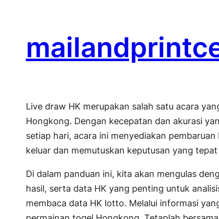
mailandprintc
Live draw HK merupakan salah satu acara yang 
Hongkong. Dengan kecepatan dan akurasi yang
setiap hari, acara ini menyediakan pembaruan
keluar dan memutuskan keputusan yang tepat 
Di dalam panduan ini, kita akan mengulas deng
hasil, serta data HK yang penting untuk ana
membaca data HK lotto. Melalui informasi yan
permainan togel Hongkong. Tetaplah bersama 