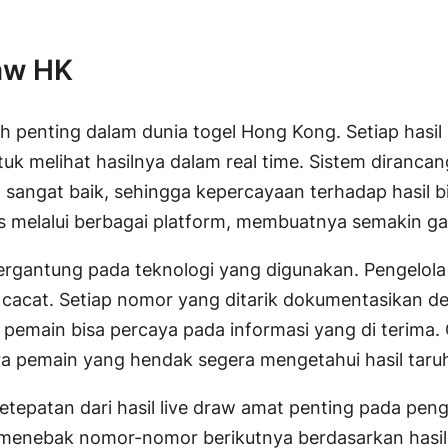
aw HK
 penting dalam dunia togel Hong Kong. Setiap hasil
k melihat hasilnya dalam real time. Sistem diranca
sangat baik, sehingga kepercayaan terhadap hasil bi
kses melalui berbagai platform, membuatnya semakin 
t tergantung pada teknologi yang digunakan. Pengelo
acat. Setiap nomor yang ditarik dokumentasikan d
ar pemain bisa percaya pada informasi yang di terim
ra pemain yang hendak segera mengetahui hasil taru
etepatan dari hasil live draw amat penting pada pen
enebak nomor-nomor berikutnya berdasarkan hasil-h