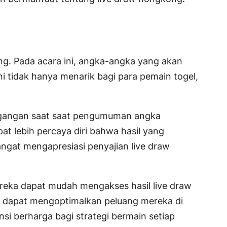
ng. Pada acara ini, angka-angka yang akan
ini tidak hanya menarik bagi para pemain togel,
tegangan saat saat pengumuman angka
t lebih percaya diri bahwa hasil yang
angat mengapresiasi penyajian live draw
ereka dapat mudah mengakses hasil live draw
ka dapat mengoptimalkan peluang mereka di
nsi berharga bagi strategi bermain setiap