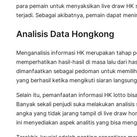
para pemain untuk menyaksikan live draw HK se
terjadi. Sebagai akibatnya, pemain dapat m
Analisis Data Hongkong
Menganalisis informasi HK merupakan tahap p
memperhatikan hasil-hasil di masa lalu dari ha
dimanfaatkan sebagai pedoman untuk memilih 
yang berhasil ketika mengikuti siaran langsung 
Selain itu, pemanfaatan informasi HK lotto 
Banyak sekali penjudi suka melakukan analisi
angka yang tidak jarang tampil di live draw 
ini menyediakan aspek analitis yang bisa meng