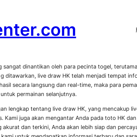
enter.com
sangat dinantikan oleh para pecinta togel, terutama
 ditawarkan, live draw HK telah menjadi tempat inf
 hasil secara langsung dan real-time, maka para pe
untuk permainan selanjutnya.
an lengkap tentang live draw HK, yang mencakup live
lisis. Kami juga akan mengantar Anda pada toto HK
g akurat dan terkini, Anda akan lebih siap dan per
kami untuk mendapatkan informasi terbaru dan sara