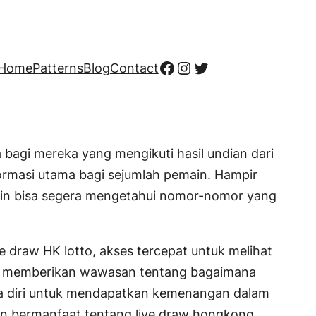
Facebook
Instagram
Twitter
Home
Patterns
Blog
Contact
 bagi mereka yang mengikuti hasil undian dari
ormasi utama bagi sejumlah pemain. Hampir
main bisa segera mengetahui nomor-nomor yang
 draw HK lotto, akses tercepat untuk melihat
 dan memberikan wawasan tentang bagaimana
caya diri untuk mendapatkan kemenangan dalam
n bermanfaat tentang live draw hongkong.