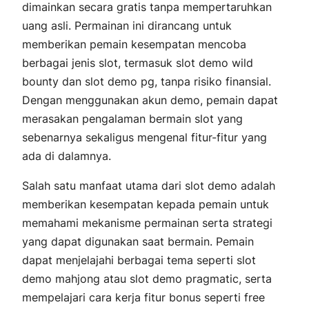
dimainkan secara gratis tanpa mempertaruhkan
uang asli. Permainan ini dirancang untuk
memberikan pemain kesempatan mencoba
berbagai jenis slot, termasuk slot demo wild
bounty dan slot demo pg, tanpa risiko finansial.
Dengan menggunakan akun demo, pemain dapat
merasakan pengalaman bermain slot yang
sebenarnya sekaligus mengenal fitur-fitur yang
ada di dalamnya.
Salah satu manfaat utama dari slot demo adalah
memberikan kesempatan kepada pemain untuk
memahami mekanisme permainan serta strategi
yang dapat digunakan saat bermain. Pemain
dapat menjelajahi berbagai tema seperti slot
demo mahjong atau slot demo pragmatic, serta
mempelajari cara kerja fitur bonus seperti free