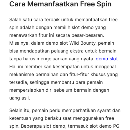
Cara Memanfaatkan Free Spin
Salah satu cara terbaik untuk memanfaatkan free
spin adalah dengan memilih slot demo yang
menawarkan fitur ini secara besar-besaran.
Misalnya, dalam demo slot Wild Bounty, pemain
bisa mendapatkan peluang ekstra untuk bermain
tanpa harus mengeluarkan uang nyata.
demo slot
Hal ini memberikan kesempatan untuk mengenal
mekanisme permainan dan fitur-fitur khusus yang
tersedia, sehingga membantu para pemain
mempersiapkan diri sebelum bermain dengan
uang asli.
Selain itu, pemain perlu memperhatikan syarat dan
ketentuan yang berlaku saat menggunakan free
spin. Beberapa slot demo, termasuk slot demo PG