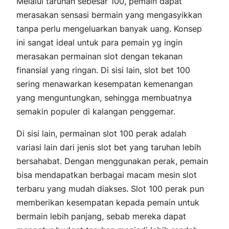
Melalui taruhan sebesar 100, pemain dapat
merasakan sensasi bermain yang mengasyikkan
tanpa perlu mengeluarkan banyak uang. Konsep
ini sangat ideal untuk para pemain yg ingin
merasakan permainan slot dengan tekanan
finansial yang ringan. Di sisi lain, slot bet 100
sering menawarkan kesempatan kemenangan
yang menguntungkan, sehingga membuatnya
semakin populer di kalangan penggemar.
Di sisi lain, permainan slot 100 perak adalah
variasi lain dari jenis slot bet yang taruhan lebih
bersahabat. Dengan menggunakan perak, pemain
bisa mendapatkan berbagai macam mesin slot
terbaru yang mudah diakses. Slot 100 perak pun
memberikan kesempatan kepada pemain untuk
bermain lebih panjang, sebab mereka dapat