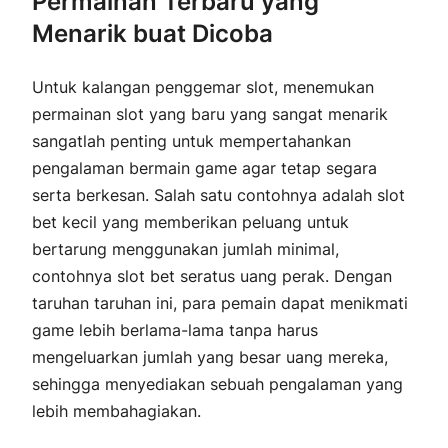
Permainan Terbaru yang
Menarik buat Dicoba
Untuk kalangan penggemar slot, menemukan
permainan slot yang baru yang sangat menarik
sangatlah penting untuk mempertahankan
pengalaman bermain game agar tetap segara
serta berkesan. Salah satu contohnya adalah slot
bet kecil yang memberikan peluang untuk
bertarung menggunakan jumlah minimal,
contohnya slot bet seratus uang perak. Dengan
taruhan taruhan ini, para pemain dapat menikmati
game lebih berlama-lama tanpa harus
mengeluarkan jumlah yang besar uang mereka,
sehingga menyediakan sebuah pengalaman yang
lebih membahagiakan.