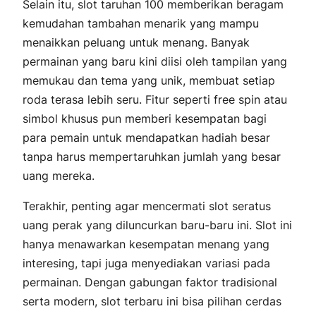
Selain itu, slot taruhan 100 memberikan beragam
kemudahan tambahan menarik yang mampu
menaikkan peluang untuk menang. Banyak
permainan yang baru kini diisi oleh tampilan yang
memukau dan tema yang unik, membuat setiap
roda terasa lebih seru. Fitur seperti free spin atau
simbol khusus pun memberi kesempatan bagi
para pemain untuk mendapatkan hadiah besar
tanpa harus mempertaruhkan jumlah yang besar
uang mereka.
Terakhir, penting agar mencermati slot seratus
uang perak yang diluncurkan baru-baru ini. Slot ini
hanya menawarkan kesempatan menang yang
interesing, tapi juga menyediakan variasi pada
permainan. Dengan gabungan faktor tradisional
serta modern, slot terbaru ini bisa pilihan cerdas