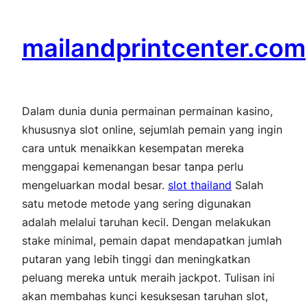
mailandprintcenter.com
Dalam dunia dunia permainan permainan kasino,
khususnya slot online, sejumlah pemain yang ingin
cara untuk menaikkan kesempatan mereka
menggapai kemenangan besar tanpa perlu
mengeluarkan modal besar.
slot thailand
Salah
satu metode metode yang sering digunakan
adalah melalui taruhan kecil. Dengan melakukan
stake minimal, pemain dapat mendapatkan jumlah
putaran yang lebih tinggi dan meningkatkan
peluang mereka untuk meraih jackpot. Tulisan ini
akan membahas kunci kesuksesan taruhan slot,