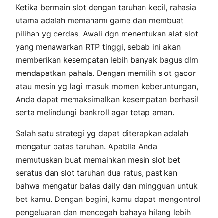
Ketika bermain slot dengan taruhan kecil, rahasia
utama adalah memahami game dan membuat
pilihan yg cerdas. Awali dgn menentukan alat slot
yang menawarkan RTP tinggi, sebab ini akan
memberikan kesempatan lebih banyak bagus dlm
mendapatkan pahala. Dengan memilih slot gacor
atau mesin yg lagi masuk momen keberuntungan,
Anda dapat memaksimalkan kesempatan berhasil
serta melindungi bankroll agar tetap aman.
Salah satu strategi yg dapat diterapkan adalah
mengatur batas taruhan. Apabila Anda
memutuskan buat memainkan mesin slot bet
seratus dan slot taruhan dua ratus, pastikan
bahwa mengatur batas daily dan mingguan untuk
bet kamu. Dengan begini, kamu dapat mengontrol
pengeluaran dan mencegah bahaya hilang lebih