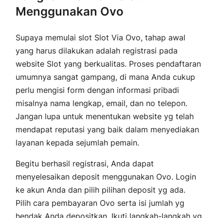
Menggunakan Ovo
Supaya memulai slot Slot Via Ovo, tahap awal
yang harus dilakukan adalah registrasi pada
website Slot yang berkualitas. Proses pendaftaran
umumnya sangat gampang, di mana Anda cukup
perlu mengisi form dengan informasi pribadi
misalnya nama lengkap, email, dan no telepon.
Jangan lupa untuk menentukan website yg telah
mendapat reputasi yang baik dalam menyediakan
layanan kepada sejumlah pemain.
Begitu berhasil registrasi, Anda dapat
menyelesaikan deposit menggunakan Ovo. Login
ke akun Anda dan pilih pilihan deposit yg ada.
Pilih cara pembayaran Ovo serta isi jumlah yg
hendak Anda depositkan. Ikuti langkah-langkah yg