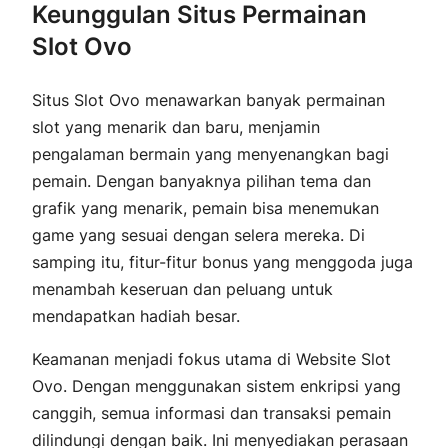
Keunggulan Situs Permainan
Slot Ovo
Situs Slot Ovo menawarkan banyak permainan
slot yang menarik dan baru, menjamin
pengalaman bermain yang menyenangkan bagi
pemain. Dengan banyaknya pilihan tema dan
grafik yang menarik, pemain bisa menemukan
game yang sesuai dengan selera mereka. Di
samping itu, fitur-fitur bonus yang menggoda juga
menambah keseruan dan peluang untuk
mendapatkan hadiah besar.
Keamanan menjadi fokus utama di Website Slot
Ovo. Dengan menggunakan sistem enkripsi yang
canggih, semua informasi dan transaksi pemain
dilindungi dengan baik. Ini menyediakan perasaan