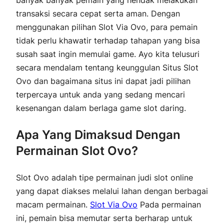
banyak banyak pemain yang hendak melakukan
transaksi secara cepat serta aman. Dengan
menggunakan pilihan Slot Via Ovo, para pemain
tidak perlu khawatir terhadap tahapan yang bisa
susah saat ingin memulai game. Ayo kita telusuri
secara mendalam tentang keunggulan Situs Slot
Ovo dan bagaimana situs ini dapat jadi pilihan
terpercaya untuk anda yang sedang mencari
kesenangan dalam berlaga game slot daring.
Apa Yang Dimaksud Dengan
Permainan Slot Ovo?
Slot Ovo adalah tipe permainan judi slot online
yang dapat diakses melalui lahan dengan berbagai
macam permainan.
Slot Via Ovo
Pada permainan
ini, pemain bisa memutar serta berharap untuk