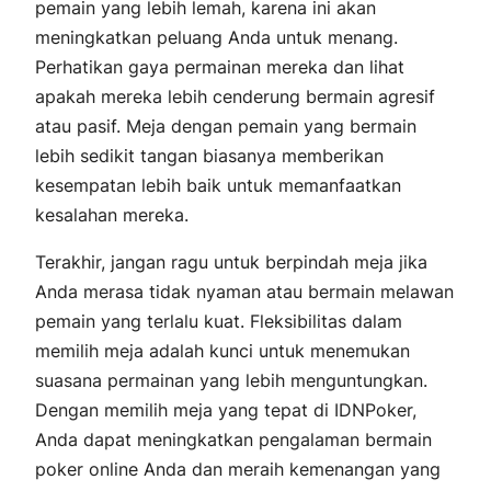
pemain yang lebih lemah, karena ini akan
meningkatkan peluang Anda untuk menang.
Perhatikan gaya permainan mereka dan lihat
apakah mereka lebih cenderung bermain agresif
atau pasif. Meja dengan pemain yang bermain
lebih sedikit tangan biasanya memberikan
kesempatan lebih baik untuk memanfaatkan
kesalahan mereka.
Terakhir, jangan ragu untuk berpindah meja jika
Anda merasa tidak nyaman atau bermain melawan
pemain yang terlalu kuat. Fleksibilitas dalam
memilih meja adalah kunci untuk menemukan
suasana permainan yang lebih menguntungkan.
Dengan memilih meja yang tepat di IDNPoker,
Anda dapat meningkatkan pengalaman bermain
poker online Anda dan meraih kemenangan yang