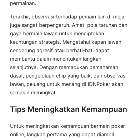
permainan.
Terakhir, observasi terhadap pemain lain di meja
juga sangat berpengaruh. Amati pola taruhan dan
gaya bermain lawan untuk menciptakan
keuntungan strategis. Mengetahui kapan lawan
cenderung agresif atau berhati-hati dapat
membantu dalam menentukan langkah
selanjutnya. Dengan memadukan pemahaman
dasar, pengelolaan chip yang baik, dan observasi
lawan, peluang untuk menang di IDNPoker akan
semakin meningkat.
Tips Meningkatkan Kemampuan
Untuk meningkatkan kemampuan bermain poker
online, langkah pertama yang dapat diambil