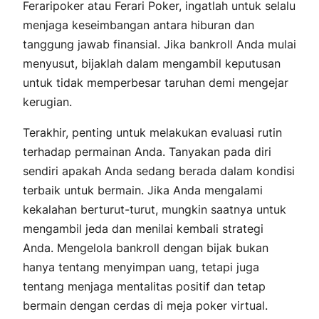
Feraripoker atau Ferari Poker, ingatlah untuk selalu
menjaga keseimbangan antara hiburan dan
tanggung jawab finansial. Jika bankroll Anda mulai
menyusut, bijaklah dalam mengambil keputusan
untuk tidak memperbesar taruhan demi mengejar
kerugian.
Terakhir, penting untuk melakukan evaluasi rutin
terhadap permainan Anda. Tanyakan pada diri
sendiri apakah Anda sedang berada dalam kondisi
terbaik untuk bermain. Jika Anda mengalami
kekalahan berturut-turut, mungkin saatnya untuk
mengambil jeda dan menilai kembali strategi
Anda. Mengelola bankroll dengan bijak bukan
hanya tentang menyimpan uang, tetapi juga
tentang menjaga mentalitas positif dan tetap
bermain dengan cerdas di meja poker virtual.