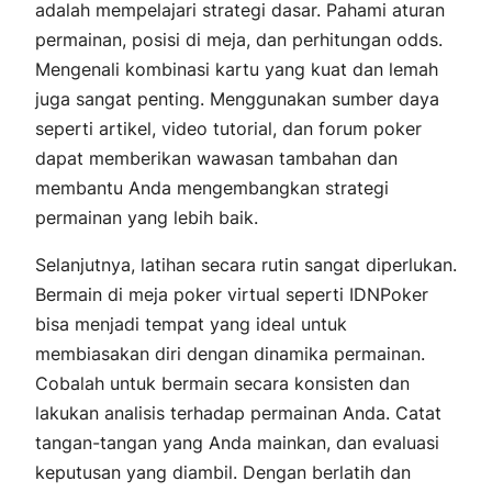
adalah mempelajari strategi dasar. Pahami aturan
permainan, posisi di meja, dan perhitungan odds.
Mengenali kombinasi kartu yang kuat dan lemah
juga sangat penting. Menggunakan sumber daya
seperti artikel, video tutorial, dan forum poker
dapat memberikan wawasan tambahan dan
membantu Anda mengembangkan strategi
permainan yang lebih baik.
Selanjutnya, latihan secara rutin sangat diperlukan.
Bermain di meja poker virtual seperti IDNPoker
bisa menjadi tempat yang ideal untuk
membiasakan diri dengan dinamika permainan.
Cobalah untuk bermain secara konsisten dan
lakukan analisis terhadap permainan Anda. Catat
tangan-tangan yang Anda mainkan, dan evaluasi
keputusan yang diambil. Dengan berlatih dan