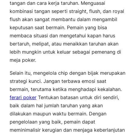
tangan dan cara kerja taruhan. Menguasai
kombinasi tangan seperti straight, flush, dan royal
flush akan sangat membantu dalam mengambil
keputusan saat bermain. Pemain yang bisa
membaca situasi dan mengetahui kapan harus
bertaruh, melipat, atau menaikkan taruhan akan
lebih mungkin untuk keluar sebagai pemenang di
meja poker.
Selain itu, mengelola chip dengan bijak merupakan
strategi kunci. Jangan terbawa emosi saat
bermain, terutama ketika menghadapi kekalahan.
ferari poker
Tentukan batasan untuk diri sendiri,
baik dalam hal jumlah taruhan yang akan
dilakukan maupun waktu bermain. Dengan
pengelolaan yang baik, pemain dapat
meminimalisir kerugian dan menjaga keberlanjutan