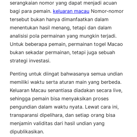
serangkaian nomor yang dapat menjadi acuan
bagi para pemain.
keluaran macau
Nomor-nomor
tersebut bukan hanya dimanfaatkan dalam
menentukan hasil menang, tetapi dan dalam
analisisi pola permainan yang mungkin terjadi.
Untuk beberapa pemain, permainan togel Macao
bukan sekadar permainan, tetapi juga sebuah
strategi investasi.
Penting untuk diingat bahwasanya semua undian
memiliki waktu serta aturan main yang berbeda.
Keluaran Macau senantiasa diadakan secara live,
sehingga pemain bisa menyaksikan proses
pengundian dalam waktu nyata. Lewat cara ini,
transparansi dipelihara, dan setiap orang bisa
menjamin validitas dari hasil undian yang
dipublikasikan.