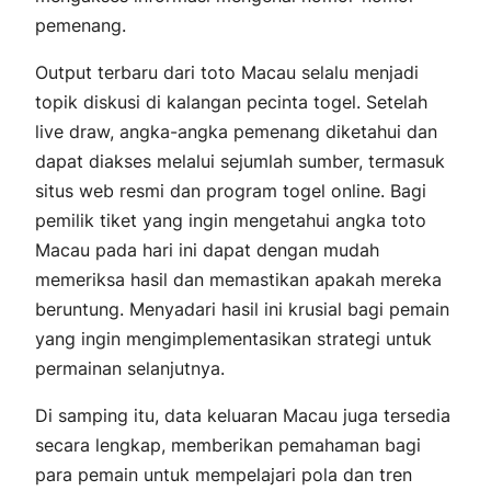
pemenang.
Output terbaru dari toto Macau selalu menjadi
topik diskusi di kalangan pecinta togel. Setelah
live draw, angka-angka pemenang diketahui dan
dapat diakses melalui sejumlah sumber, termasuk
situs web resmi dan program togel online. Bagi
pemilik tiket yang ingin mengetahui angka toto
Macau pada hari ini dapat dengan mudah
memeriksa hasil dan memastikan apakah mereka
beruntung. Menyadari hasil ini krusial bagi pemain
yang ingin mengimplementasikan strategi untuk
permainan selanjutnya.
Di samping itu, data keluaran Macau juga tersedia
secara lengkap, memberikan pemahaman bagi
para pemain untuk mempelajari pola dan tren