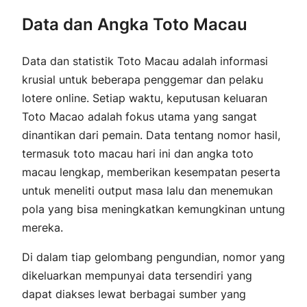
Data dan Angka Toto Macau
Data dan statistik Toto Macau adalah informasi
krusial untuk beberapa penggemar dan pelaku
lotere online. Setiap waktu, keputusan keluaran
Toto Macao adalah fokus utama yang sangat
dinantikan dari pemain. Data tentang nomor hasil,
termasuk toto macau hari ini dan angka toto
macau lengkap, memberikan kesempatan peserta
untuk meneliti output masa lalu dan menemukan
pola yang bisa meningkatkan kemungkinan untung
mereka.
Di dalam tiap gelombang pengundian, nomor yang
dikeluarkan mempunyai data tersendiri yang
dapat diakses lewat berbagai sumber yang