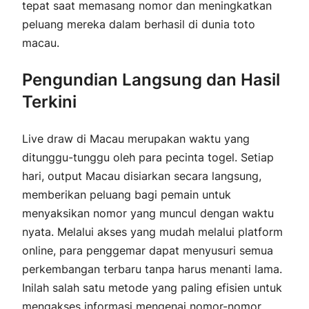
tepat saat memasang nomor dan meningkatkan
peluang mereka dalam berhasil di dunia toto
macau.
Pengundian Langsung dan Hasil
Terkini
Live draw di Macau merupakan waktu yang
ditunggu-tunggu oleh para pecinta togel. Setiap
hari, output Macau disiarkan secara langsung,
memberikan peluang bagi pemain untuk
menyaksikan nomor yang muncul dengan waktu
nyata. Melalui akses yang mudah melalui platform
online, para penggemar dapat menyusuri semua
perkembangan terbaru tanpa harus menanti lama.
Inilah salah satu metode yang paling efisien untuk
mengakses informasi mengenai nomor-nomor