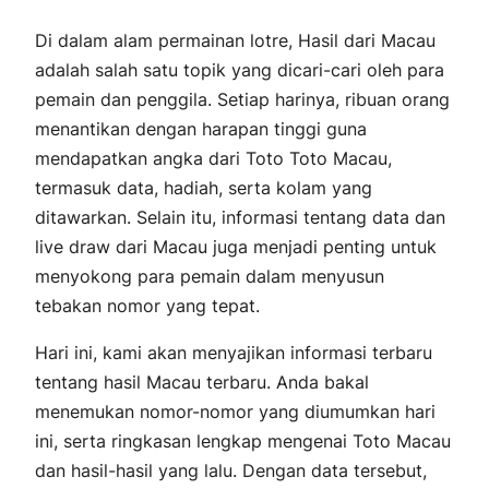
Di dalam alam permainan lotre, Hasil dari Macau
adalah salah satu topik yang dicari-cari oleh para
pemain dan penggila. Setiap harinya, ribuan orang
menantikan dengan harapan tinggi guna
mendapatkan angka dari Toto Toto Macau,
termasuk data, hadiah, serta kolam yang
ditawarkan. Selain itu, informasi tentang data dan
live draw dari Macau juga menjadi penting untuk
menyokong para pemain dalam menyusun
tebakan nomor yang tepat.
Hari ini, kami akan menyajikan informasi terbaru
tentang hasil Macau terbaru. Anda bakal
menemukan nomor-nomor yang diumumkan hari
ini, serta ringkasan lengkap mengenai Toto Macau
dan hasil-hasil yang lalu. Dengan data tersebut,