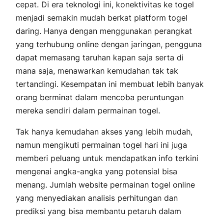
cepat. Di era teknologi ini, konektivitas ke togel
menjadi semakin mudah berkat platform togel
daring. Hanya dengan menggunakan perangkat
yang terhubung online dengan jaringan, pengguna
dapat memasang taruhan kapan saja serta di
mana saja, menawarkan kemudahan tak tak
tertandingi. Kesempatan ini membuat lebih banyak
orang berminat dalam mencoba peruntungan
mereka sendiri dalam permainan togel.
Tak hanya kemudahan akses yang lebih mudah,
namun mengikuti permainan togel hari ini juga
memberi peluang untuk mendapatkan info terkini
mengenai angka-angka yang potensial bisa
menang. Jumlah website permainan togel online
yang menyediakan analisis perhitungan dan
prediksi yang bisa membantu petaruh dalam