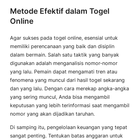
Metode Efektif dalam Togel
Online
Agar sukses pada togel online, esensial untuk
memiliki perencanaan yang baik dan disiplin
dalam bermain. Salah satu taktik yang banyak
digunakan adalah menganalisis nomor-nomor
yang lalu. Pemain dapat mengamati tren atau
fenomena yang muncul dari hasil togel sekarang
dan yang lalu. Dengan cara merekap angka-angka
yang sering muncul, Anda bisa mengambil
keputusan yang lebih terinformasi saat mengambil
nomor yang akan dijadikan taruhan.
Di samping itu, pengelolaan keuangan yang tepat
sangat penting. Tentukan batas anggaran untuk