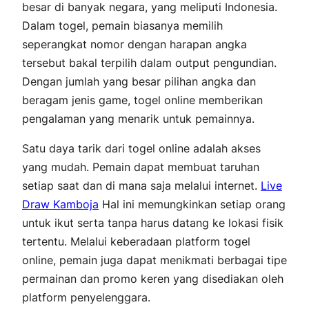
besar di banyak negara, yang meliputi Indonesia.
Dalam togel, pemain biasanya memilih
seperangkat nomor dengan harapan angka
tersebut bakal terpilih dalam output pengundian.
Dengan jumlah yang besar pilihan angka dan
beragam jenis game, togel online memberikan
pengalaman yang menarik untuk pemainnya.
Satu daya tarik dari togel online adalah akses
yang mudah. Pemain dapat membuat taruhan
setiap saat dan di mana saja melalui internet.
Live
Draw Kamboja
Hal ini memungkinkan setiap orang
untuk ikut serta tanpa harus datang ke lokasi fisik
tertentu. Melalui keberadaan platform togel
online, pemain juga dapat menikmati berbagai tipe
permainan dan promo keren yang disediakan oleh
platform penyelenggara.