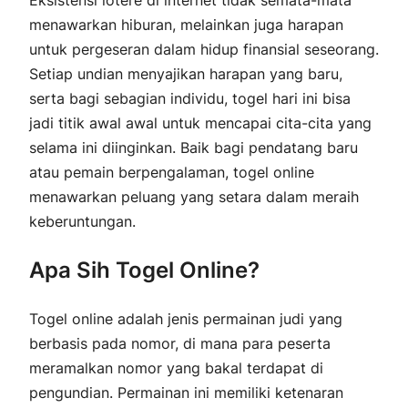
Eksistensi lotere di internet tidak semata-mata
menawarkan hiburan, melainkan juga harapan
untuk pergeseran dalam hidup finansial seseorang.
Setiap undian menyajikan harapan yang baru,
serta bagi sebagian individu, togel hari ini bisa
jadi titik awal awal untuk mencapai cita-cita yang
selama ini diinginkan. Baik bagi pendatang baru
atau pemain berpengalaman, togel online
menawarkan peluang yang setara dalam meraih
keberuntungan.
Apa Sih Togel Online?
Togel online adalah jenis permainan judi yang
berbasis pada nomor, di mana para peserta
meramalkan nomor yang bakal terdapat di
pengundian. Permainan ini memiliki ketenaran