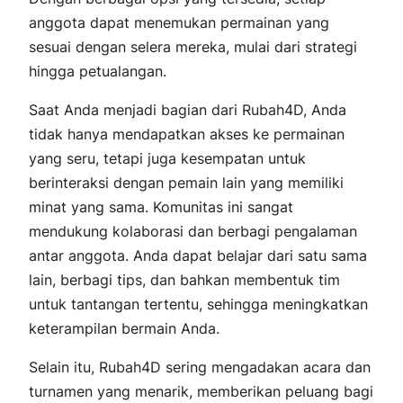
anggota dapat menemukan permainan yang
sesuai dengan selera mereka, mulai dari strategi
hingga petualangan.
Saat Anda menjadi bagian dari Rubah4D, Anda
tidak hanya mendapatkan akses ke permainan
yang seru, tetapi juga kesempatan untuk
berinteraksi dengan pemain lain yang memiliki
minat yang sama. Komunitas ini sangat
mendukung kolaborasi dan berbagi pengalaman
antar anggota. Anda dapat belajar dari satu sama
lain, berbagi tips, dan bahkan membentuk tim
untuk tantangan tertentu, sehingga meningkatkan
keterampilan bermain Anda.
Selain itu, Rubah4D sering mengadakan acara dan
turnamen yang menarik, memberikan peluang bagi