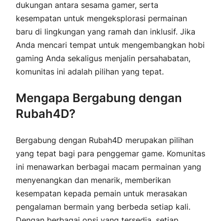
dukungan antara sesama gamer, serta
kesempatan untuk mengeksplorasi permainan
baru di lingkungan yang ramah dan inklusif. Jika
Anda mencari tempat untuk mengembangkan hobi
gaming Anda sekaligus menjalin persahabatan,
komunitas ini adalah pilihan yang tepat.
Mengapa Bergabung dengan
Rubah4D?
Bergabung dengan Rubah4D merupakan pilihan
yang tepat bagi para penggemar game. Komunitas
ini menawarkan berbagai macam permainan yang
menyenangkan dan menarik, memberikan
kesempatan kepada pemain untuk merasakan
pengalaman bermain yang berbeda setiap kali.
Dengan berbagai opsi yang tersedia, setiap