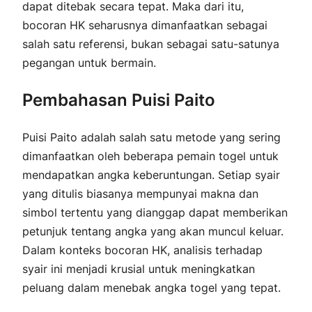
dapat ditebak secara tepat. Maka dari itu,
bocoran HK seharusnya dimanfaatkan sebagai
salah satu referensi, bukan sebagai satu-satunya
pegangan untuk bermain.
Pembahasan Puisi Paito
Puisi Paito adalah salah satu metode yang sering
dimanfaatkan oleh beberapa pemain togel untuk
mendapatkan angka keberuntungan. Setiap syair
yang ditulis biasanya mempunyai makna dan
simbol tertentu yang dianggap dapat memberikan
petunjuk tentang angka yang akan muncul keluar.
Dalam konteks bocoran HK, analisis terhadap
syair ini menjadi krusial untuk meningkatkan
peluang dalam menebak angka togel yang tepat.