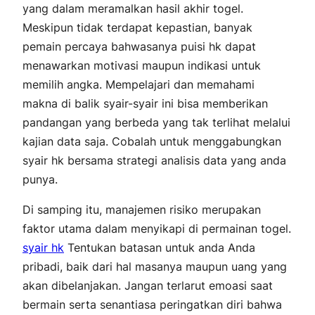
yang dalam meramalkan hasil akhir togel.
Meskipun tidak terdapat kepastian, banyak
pemain percaya bahwasanya puisi hk dapat
menawarkan motivasi maupun indikasi untuk
memilih angka. Mempelajari dan memahami
makna di balik syair-syair ini bisa memberikan
pandangan yang berbeda yang tak terlihat melalui
kajian data saja. Cobalah untuk menggabungkan
syair hk bersama strategi analisis data yang anda
punya.
Di samping itu, manajemen risiko merupakan
faktor utama dalam menyikapi di permainan togel.
syair hk
Tentukan batasan untuk anda Anda
pribadi, baik dari hal masanya maupun uang yang
akan dibelanjakan. Jangan terlarut emoasi saat
bermain serta senantiasa peringatkan diri bahwa