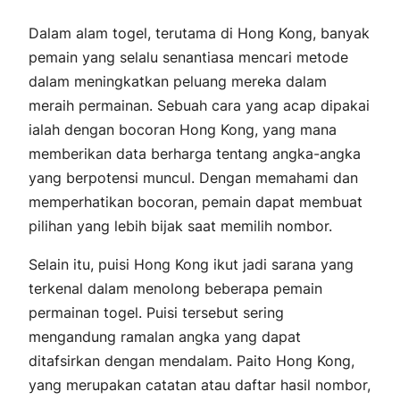
Dalam alam togel, terutama di Hong Kong, banyak
pemain yang selalu senantiasa mencari metode
dalam meningkatkan peluang mereka dalam
meraih permainan. Sebuah cara yang acap dipakai
ialah dengan bocoran Hong Kong, yang mana
memberikan data berharga tentang angka-angka
yang berpotensi muncul. Dengan memahami dan
memperhatikan bocoran, pemain dapat membuat
pilihan yang lebih bijak saat memilih nombor.
Selain itu, puisi Hong Kong ikut jadi sarana yang
terkenal dalam menolong beberapa pemain
permainan togel. Puisi tersebut sering
mengandung ramalan angka yang dapat
ditafsirkan dengan mendalam. Paito Hong Kong,
yang merupakan catatan atau daftar hasil nombor,