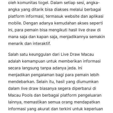
oleh komunitas togel. Dalam setiap sesi, angka-
angka yang ditarik bisa diakses melalui berbagai
platform informasi, termasuk website dan aplikasi
mobile. Dengan adanya kemudahan akses seperti
ini, para pemain bisa mengikuti hasil live draw di
mana saja dan kapan saja, menjadikannya semakin
menarik dan interaktif.
Salah satu keunggulan dari Live Draw Macau
adalah kemampuan untuk memberikan informasi
secara langsung tanpa adanya jeda. Ini
menjadikan pengalaman bagi para pemain lebih
mendebarkan. Selain itu, hasil yang diumumkan
dalam live draw biasanya segera diperbarui di
Macau Pools dan berbagai platform pengeluaran
lainnya, memastikan semua orang mendapatkan
informasi yang akurat dan terkini untuk keperluan