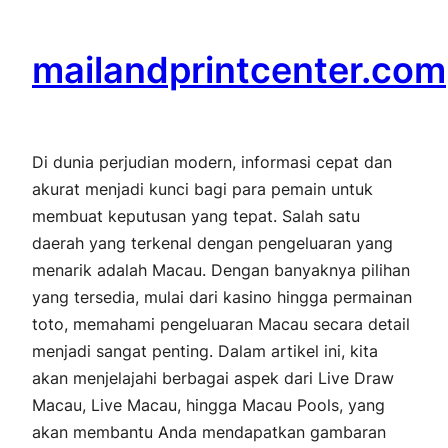
mailandprintcenter.com
Di dunia perjudian modern, informasi cepat dan
akurat menjadi kunci bagi para pemain untuk
membuat keputusan yang tepat. Salah satu
daerah yang terkenal dengan pengeluaran yang
menarik adalah Macau. Dengan banyaknya pilihan
yang tersedia, mulai dari kasino hingga permainan
toto, memahami pengeluaran Macau secara detail
menjadi sangat penting. Dalam artikel ini, kita
akan menjelajahi berbagai aspek dari Live Draw
Macau, Live Macau, hingga Macau Pools, yang
akan membantu Anda mendapatkan gambaran