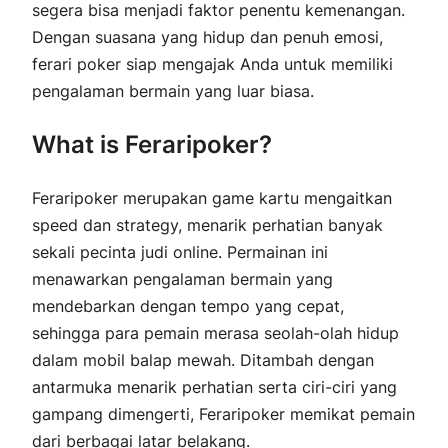
segera bisa menjadi faktor penentu kemenangan.
Dengan suasana yang hidup dan penuh emosi,
ferari poker siap mengajak Anda untuk memiliki
pengalaman bermain yang luar biasa.
What is Feraripoker?
Feraripoker merupakan game kartu mengaitkan
speed dan strategy, menarik perhatian banyak
sekali pecinta judi online. Permainan ini
menawarkan pengalaman bermain yang
mendebarkan dengan tempo yang cepat,
sehingga para pemain merasa seolah-olah hidup
dalam mobil balap mewah. Ditambah dengan
antarmuka menarik perhatian serta ciri-ciri yang
gampang dimengerti, Feraripoker memikat pemain
dari berbagai latar belakang.