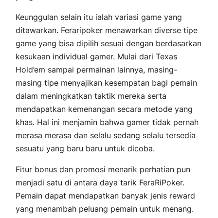
Keunggulan selain itu ialah variasi game yang
ditawarkan. Feraripoker menawarkan diverse tipe
game yang bisa dipilih sesuai dengan berdasarkan
kesukaan individual gamer. Mulai dari Texas
Hold’em sampai permainan lainnya, masing-
masing tipe menyajikan kesempatan bagi pemain
dalam meningkatkan taktik mereka serta
mendapatkan kemenangan secara metode yang
khas. Hal ini menjamin bahwa gamer tidak pernah
merasa merasa dan selalu sedang selalu tersedia
sesuatu yang baru baru untuk dicoba.
Fitur bonus dan promosi menarik perhatian pun
menjadi satu di antara daya tarik FeraRiPoker.
Pemain dapat mendapatkan banyak jenis reward
yang menambah peluang pemain untuk menang.