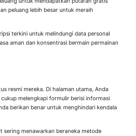
eluang untuk mendapatkan putaran gratis
an peluang lebih besar untuk meraih
psi terkini untuk melindungi data personal
rasa aman dan konsentrasi bermain permainan
tus resmi mereka. Di halaman utama, Anda
ukup melengkapi formulir berisi informasi
 Anda berikan benar untuk menghindari kendala
lot sering menawarkan beraneka metode