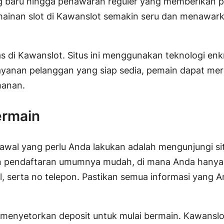
g baru hingga penawaran reguler yang memberikan p
mainan slot di Kawanslot semakin seru dan menawark
 di Kawanslot. Situs ini menggunakan teknologi enkri
layanan pelanggan yang siap sedia, pemain dapat me
manan.
ermain
wal yang perlu Anda lakukan adalah mengunjungi si
an pendaftaran umumnya mudah, di mana Anda hanya c
ail, serta no telepon. Pastikan semua informasi yang
ah menyetorkan deposit untuk mulai bermain. Kawans