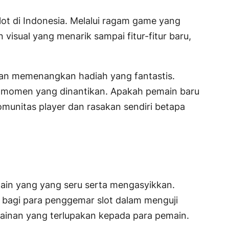
lot di Indonesia. Melalui ragam game yang
isual yang menarik sampai fitur-fitur baru,
an memenangkan hadiah yang fantastis.
i momen yang dinantikan. Apakah pemain baru
munitas player dan rasakan sendiri betapa
in yang yang seru serta mengasyikkan.
l bagi para penggemar slot dalam menguji
ainan yang terlupakan kepada para pemain.