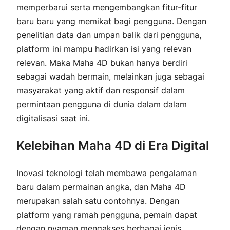
memperbarui serta mengembangkan fitur-fitur
baru baru yang memikat bagi pengguna. Dengan
penelitian data dan umpan balik dari pengguna,
platform ini mampu hadirkan isi yang relevan
relevan. Maka Maha 4D bukan hanya berdiri
sebagai wadah bermain, melainkan juga sebagai
masyarakat yang aktif dan responsif dalam
permintaan pengguna di dunia dalam dalam
digitalisasi saat ini.
Kelebihan Maha 4D di Era Digital
Inovasi teknologi telah membawa pengalaman
baru dalam permainan angka, dan Maha 4D
merupakan salah satu contohnya. Dengan
platform yang ramah pengguna, pemain dapat
dengan nyaman mengakses berbagai jenis