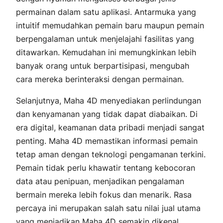
permainan dalam satu aplikasi. Antarmuka yang
intuitif memudahkan pemain baru maupun pemain
berpengalaman untuk menjelajahi fasilitas yang
ditawarkan. Kemudahan ini memungkinkan lebih
banyak orang untuk berpartisipasi, mengubah
cara mereka berinteraksi dengan permainan.
Selanjutnya, Maha 4D menyediakan perlindungan
dan kenyamanan yang tidak dapat diabaikan. Di
era digital, keamanan data pribadi menjadi sangat
penting. Maha 4D memastikan informasi pemain
tetap aman dengan teknologi pengamanan terkini.
Pemain tidak perlu khawatir tentang kebocoran
data atau penipuan, menjadikan pengalaman
bermain mereka lebih fokus dan menarik. Rasa
percaya ini merupakan salah satu nilai jual utama
yang menjadikan Maha 4D semakin dikenal.