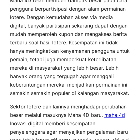
Maha 4D telah memberi dampak besar pada cara
pengguna berpartisipasi dengan alam permainan
lotere. Dengan kemudahan akses via media
digital, banyak partisipan sekarang dapat dengan
mudah memperoleh kupon dan mengakses berita
terbaru soal hasil lotere. Kesempatan ini tidak
hanya meningkatkan kenyamanan pengguna untuk
pemain, tetapi juga memperkuat keterlibatan
mereka di masyarakat yang lebih besar. Lebih
banyak orang yang tergugah agar menggali
keberuntungan mereka, menjadikan permainan ini
semakin semakin populer di kalangan masyarakat.
Sektor lotere dan lainnya menghadapi perubahan
besar melalui masuknya Maha 4D baru.
maha 4d
Inovasi digital memberi kesempatan
penyelenggara agar menyajikan pengalaman baru