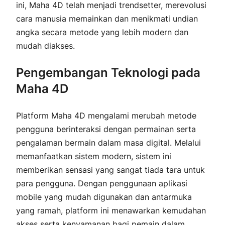
ini, Maha 4D telah menjadi trendsetter, merevolusi
cara manusia memainkan dan menikmati undian
angka secara metode yang lebih modern dan
mudah diakses.
Pengembangan Teknologi pada
Maha 4D
Platform Maha 4D mengalami merubah metode
pengguna berinteraksi dengan permainan serta
pengalaman bermain dalam masa digital. Melalui
memanfaatkan sistem modern, sistem ini
memberikan sensasi yang sangat tiada tara untuk
para pengguna. Dengan penggunaan aplikasi
mobile yang mudah digunakan dan antarmuka
yang ramah, platform ini menawarkan kemudahan
akses serta kenyamanan bagi pemain dalam