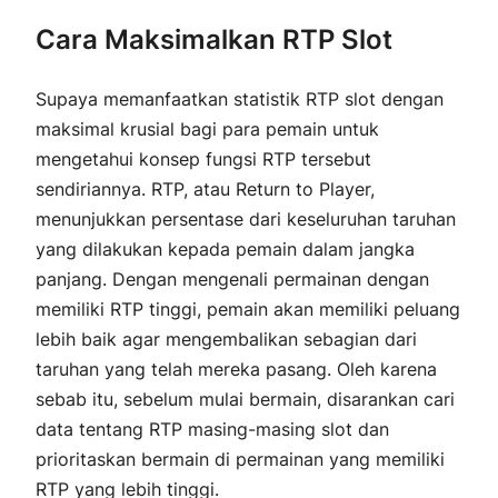
Cara Maksimalkan RTP Slot
Supaya memanfaatkan statistik RTP slot dengan
maksimal krusial bagi para pemain untuk
mengetahui konsep fungsi RTP tersebut
sendiriannya. RTP, atau Return to Player,
menunjukkan persentase dari keseluruhan taruhan
yang dilakukan kepada pemain dalam jangka
panjang. Dengan mengenali permainan dengan
memiliki RTP tinggi, pemain akan memiliki peluang
lebih baik agar mengembalikan sebagian dari
taruhan yang telah mereka pasang. Oleh karena
sebab itu, sebelum mulai bermain, disarankan cari
data tentang RTP masing-masing slot dan
prioritaskan bermain di permainan yang memiliki
RTP yang lebih tinggi.