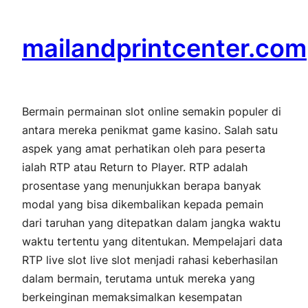
mailandprintcenter.com
Bermain permainan slot online semakin populer di
antara mereka penikmat game kasino. Salah satu
aspek yang amat perhatikan oleh para peserta
ialah RTP atau Return to Player. RTP adalah
prosentase yang menunjukkan berapa banyak
modal yang bisa dikembalikan kepada pemain
dari taruhan yang ditepatkan dalam jangka waktu
waktu tertentu yang ditentukan. Mempelajari data
RTP live slot live slot menjadi rahasi keberhasilan
dalam bermain, terutama untuk mereka yang
berkeinginan memaksimalkan kesempatan