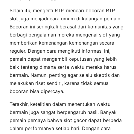
Selain itu, mengerti RTP, mencari bocoran RTP
slot juga menjadi cara umum di kalangan pemain.
Bocoran ini seringkali berasal dari komunitas yang
berbagi pengalaman mereka mengenai slot yang
memberikan kemenangan kemenangan secara
reguler. Dengan cara mengikuti informasi ini,
pemain dapat mengambil keputusan yang lebih
baik tentang dimana serta waktu mereka harus
bermain. Namun, penting agar selalu skeptis dan
melakukan riset sendiri, karena tidak semua
bocoran bisa dipercaya.
Terakhir, ketelitian dalam menentukan waktu
bermain juga sangat berpengaruh hasil. Banyak
pemain percaya bahwa slot gacor dapat berbeda
dalam performanya setiap hari. Dengan cara