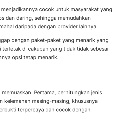
aik, menjadikannya cocok untuk masyarakat yang
kios dan daring, sehingga memudahkan
mahal daripada dengan provider lainnya.
nggap dengan paket-paket yang menarik yang
 terletak di cakupan yang tidak tidak sebesar
nya opsi tetap menarik.
 memuaskan. Pertama, perhitungkan jenis
an dan kelemahan masing-masing, khususnya
 terbukti terpercaya dan cocok dengan