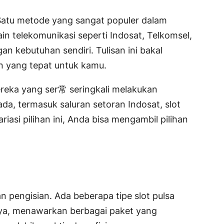
. Satu metode yang sangat populer dalam
in telekomunikasi seperti Indosat, Telkomsel,
an kebutuhan sendiri. Tulisan ini bakal
n yang tepat untuk kamu.
eka yang ser常 seringkali melakukan
da, termasuk saluran setoran Indosat, slot
asi pilihan ini, Anda bisa mengambil pilihan
 pengisian. Ada beberapa tipe slot pulsa
nya, menawarkan berbagai paket yang