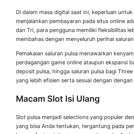
Di dalam masa digital saat ini, keperluan un
menjalankan pembayaran pada situs online adal
dan Tri, para pengguna memiliki fleksibilitas l
membahas dengan menyeluruh perihal saluran 
Pemakaian saluran pulsa menawarkan kenyama
perdagangan game online ataupun ekspansi bar
deposit pulsa, hingga saluran pulsa bagi Thre
yang lebih efisien serta sesuai dengan dengan
Macam Slot Isi Ulang
Slot pulsa menjadi selections yang populer d
yang bisa Anda tentukan, tergantung pada pe