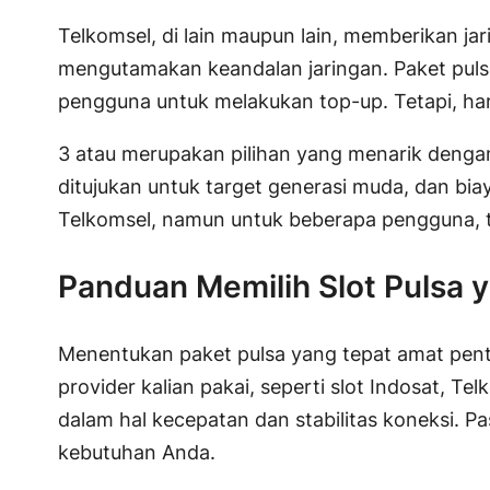
Telkomsel, di lain maupun lain, memberikan ja
mengutamakan keandalan jaringan. Paket puls
pengguna untuk melakukan top-up. Tetapi, harg
3 atau merupakan pilihan yang menarik denga
ditujukan untuk target generasi muda, dan biay
Telkomsel, namun untuk beberapa pengguna, t
Panduan Memilih Slot Pulsa 
Menentukan paket pulsa yang tepat amat pen
provider kalian pakai, seperti slot Indosat, T
dalam hal kecepatan dan stabilitas koneksi. P
kebutuhan Anda.