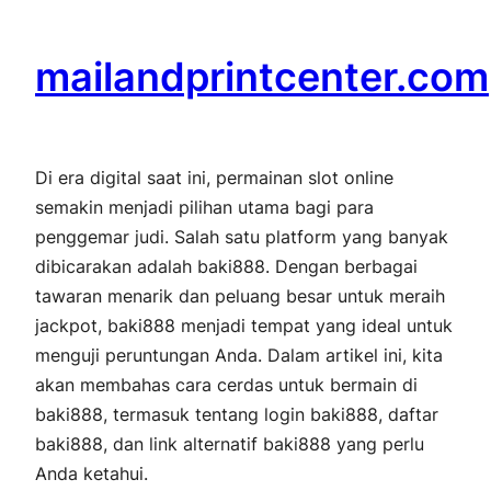
mailandprintcenter.com
Di era digital saat ini, permainan slot online
semakin menjadi pilihan utama bagi para
penggemar judi. Salah satu platform yang banyak
dibicarakan adalah baki888. Dengan berbagai
tawaran menarik dan peluang besar untuk meraih
jackpot, baki888 menjadi tempat yang ideal untuk
menguji peruntungan Anda. Dalam artikel ini, kita
akan membahas cara cerdas untuk bermain di
baki888, termasuk tentang login baki888, daftar
baki888, dan link alternatif baki888 yang perlu
Anda ketahui.