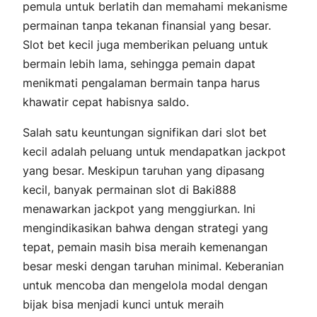
pemula untuk berlatih dan memahami mekanisme
permainan tanpa tekanan finansial yang besar.
Slot bet kecil juga memberikan peluang untuk
bermain lebih lama, sehingga pemain dapat
menikmati pengalaman bermain tanpa harus
khawatir cepat habisnya saldo.
Salah satu keuntungan signifikan dari slot bet
kecil adalah peluang untuk mendapatkan jackpot
yang besar. Meskipun taruhan yang dipasang
kecil, banyak permainan slot di Baki888
menawarkan jackpot yang menggiurkan. Ini
mengindikasikan bahwa dengan strategi yang
tepat, pemain masih bisa meraih kemenangan
besar meski dengan taruhan minimal. Keberanian
untuk mencoba dan mengelola modal dengan
bijak bisa menjadi kunci untuk meraih