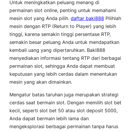
Untuk meningkatkan peluang menang di
permainan slot online, penting untuk memahami
mesin slot yang Anda pilih.
daftar baki888
Pilihlah
mesin dengan RTP (Return to Player) yang lebih
tinggi, karena semakin tinggi persentase RTP,
semakin besar peluang Anda untuk mendapatkan
kembali uang yang dipertaruhkan. Baki888
menyediakan informasi tentang RTP dari berbagai
permainan slot, sehingga Anda dapat membuat
keputusan yang lebih cerdas dalam menentukan
mesin yang akan dimainkan.
Mengatur batas taruhan juga merupakan strategi
cerdas saat bermain slot. Dengan memilih slot bet
kecil, seperti slot bet 50 atau slot deposit 5000,
Anda dapat bermain lebih lama dan
mengeksplorasi berbagai permainan tanpa harus