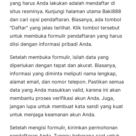
yang harus Anda lakukan adalah mendaftar di
situs resminya. Kunjungi halaman utama Baki888
dan cari opsi pendaftaran. Biasanya, ada tombol
"Daftar" yang jelas terlihat. Klik tombol tersebut
untuk membuka formulir pendaftaran yang harus
diisi dengan informasi pribadi Anda.
Setelah membuka formulir, isilah data yang
diperlukan dengan tepat dan akurat. Biasanya,
informasi yang diminta meliputi nama lengkap,
alamat email, dan nomor telepon. Pastikan semua
data yang Anda masukkan valid, karena ini akan
membantu proses verifikasi akun Anda. Juga,
jangan lupa untuk membuat kata sandi yang kuat
untuk menjaga keamanan akun Anda.
Setelah mengisi formulir, kirimkan permohonan
pendaftaran Anda. Tunggu beberapa saat untuk