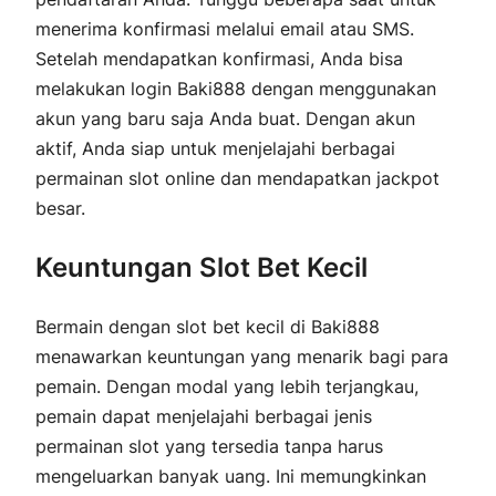
menerima konfirmasi melalui email atau SMS.
Setelah mendapatkan konfirmasi, Anda bisa
melakukan login Baki888 dengan menggunakan
akun yang baru saja Anda buat. Dengan akun
aktif, Anda siap untuk menjelajahi berbagai
permainan slot online dan mendapatkan jackpot
besar.
Keuntungan Slot Bet Kecil
Bermain dengan slot bet kecil di Baki888
menawarkan keuntungan yang menarik bagi para
pemain. Dengan modal yang lebih terjangkau,
pemain dapat menjelajahi berbagai jenis
permainan slot yang tersedia tanpa harus
mengeluarkan banyak uang. Ini memungkinkan