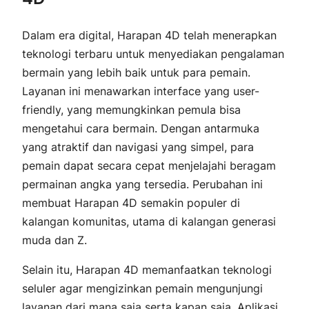
Dalam era digital, Harapan 4D telah menerapkan
teknologi terbaru untuk menyediakan pengalaman
bermain yang lebih baik untuk para pemain.
Layanan ini menawarkan interface yang user-
friendly, yang memungkinkan pemula bisa
mengetahui cara bermain. Dengan antarmuka
yang atraktif dan navigasi yang simpel, para
pemain dapat secara cepat menjelajahi beragam
permainan angka yang tersedia. Perubahan ini
membuat Harapan 4D semakin populer di
kalangan komunitas, utama di kalangan generasi
muda dan Z.
Selain itu, Harapan 4D memanfaatkan teknologi
seluler agar mengizinkan pemain mengunjungi
layanan dari mana saja serta kapan saja. Aplikasi