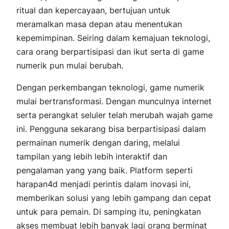
ritual dan kepercayaan, bertujuan untuk
meramalkan masa depan atau menentukan
kepemimpinan. Seiring dalam kemajuan teknologi,
cara orang berpartisipasi dan ikut serta di game
numerik pun mulai berubah.
Dengan perkembangan teknologi, game numerik
mulai bertransformasi. Dengan munculnya internet
serta perangkat seluler telah merubah wajah game
ini. Pengguna sekarang bisa berpartisipasi dalam
permainan numerik dengan daring, melalui
tampilan yang lebih lebih interaktif dan
pengalaman yang yang baik. Platform seperti
harapan4d menjadi perintis dalam inovasi ini,
memberikan solusi yang lebih gampang dan cepat
untuk para pemain. Di samping itu, peningkatan
akses membuat lebih banyak lagi orang berminat