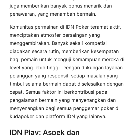
juga memberikan banyak bonus menarik dan
penawaran, yang menambah bermain.
Komunitas permainan di IDN Poker teramat aktif,
menciptakan atmosfer persaingan yang
menggembirakan. Banyak sekali kompetisi
diadakan secara rutin, memberikan kesempatan
bagi pemain untuk menguji kemampuan mereka di
level yang lebih tinggi. Dengan dukungan layanan
pelanggan yang responsif, setiap masalah yang
timbul selama bermain dapat diselesaikan dengan
cepat. Semua faktor ini berkontribusi pada
pengalaman bermain yang menyenangkan dan
menyenangkan bagi semua penggemar poker di
kudapoker dan platform IDN yang lainnya.
IDN Play: Aspek dan