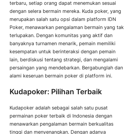
terbaru, setiap orang dapat menemukan sesuai
dengan selera bermain mereka. Kuda poker, yang
merupakan salah satu opsi dalam platform IDN
Poker, menawarkan pengalaman bermain yang tak
terlupakan. Dengan komunitas yang aktif dan
banyaknya turnamen menarik, pemain memiliki
kesempatan untuk berinteraksi dengan pemain
lain, berdiskusi tentang strategi, dan mengalami
persaingan yang mendebarkan. Bergabunglah dan
alami keseruan bermain poker di platform ini.
Kudapoker: Pilihan Terbaik
Kudapoker adalah sebagai salah satu pusat
permainan poker terbaik di Indonesia dengan
menawarkan pengalaman bermain berkualitas
tinggi dan menyenangkan. Dengan adanya