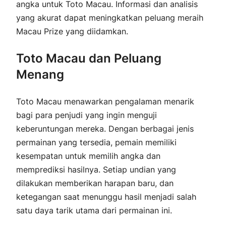
angka untuk Toto Macau. Informasi dan analisis
yang akurat dapat meningkatkan peluang meraih
Macau Prize yang diidamkan.
Toto Macau dan Peluang
Menang
Toto Macau menawarkan pengalaman menarik
bagi para penjudi yang ingin menguji
keberuntungan mereka. Dengan berbagai jenis
permainan yang tersedia, pemain memiliki
kesempatan untuk memilih angka dan
memprediksi hasilnya. Setiap undian yang
dilakukan memberikan harapan baru, dan
ketegangan saat menunggu hasil menjadi salah
satu daya tarik utama dari permainan ini.