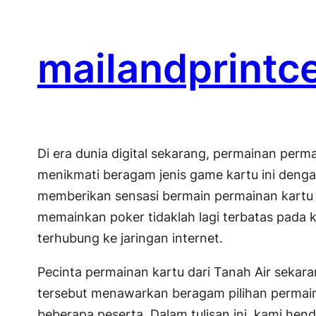
mailandprintc
Di era dunia digital sekarang, permainan perm
menikmati beragam jenis game kartu ini deng
memberikan sensasi bermain permainan kartu
memainkan poker tidaklah lagi terbatas pada ka
terhubung ke jaringan internet.
Pecinta permainan kartu dari Tanah Air sekara
tersebut menawarkan beragam pilihan permain
beberapa peserta. Dalam tulisan ini, kami he