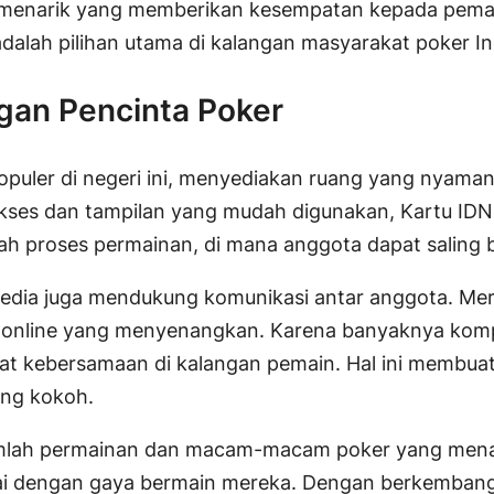
menarik yang memberikan kesempatan kepada pemai
 adalah pilihan utama di kalangan masyarakat poker I
gan Pencinta Poker
opuler di negeri ini, menyediakan ruang yang nyam
ses dan tampilan yang mudah digunakan, Kartu IDN
h proses permainan, di mana anggota dapat saling be
 media juga mendukung komunikasi antar anggota. Mer
i online yang menyenangkan. Karena banyaknya komp
t kebersamaan di kalangan pemain. Hal ini membuat 
ang kokoh.
umlah permainan dan macam-macam poker yang menar
ai dengan gaya bermain mereka. Dengan berkembang