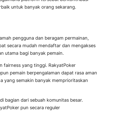
rbaik untuk banyak orang sekarang.
 ramah pengguna dan beragam permainan,
pat secara mudah mendaftar dan mengakses
han utama bagi banyak pemain.
 fairness yang tinggi. RakyatPoker
aupun pemain berpengalaman dapat rasa aman
na yang semakin banyak memprioritaskan
i bagian dari sebuah komunitas besar.
kyatPoker pun secara reguler