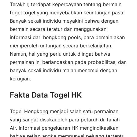
Terakhir, terdapat kepercayaan tentang bermain
togel togel yang menyebabkan keuntungan pasti.
Banyak sekali individu meyakini bahwa dengan
bermain secara teratur dan menggunakan
informasi dari hongkong pools, para pemain akan
memperoleh untungan secara berkelanjutan.
Namun, hal yang perlu untuk diingat bahwa
permainan ini berlandaskan pada probabilitas, dan
banyak sekali individu malah menemui dengan
kerugian.
Fakta Data Togel HK
Togel Hongkong menjadi salah satu permainan
yang sangat disukai oleh para petaruh di Tanah
Air. Informasi pengeluaran HK mengindikasikan
bahwa setiap angka mempunyai peluang tertentu