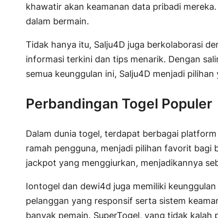
khawatir akan keamanan data pribadi mereka.
dalam bermain.
Tidak hanya itu, Salju4D juga berkolaborasi 
informasi terkini dan tips menarik. Dengan s
semua keunggulan ini, Salju4D menjadi piliha
Perbandingan Togel Populer
Dalam dunia togel, terdapat berbagai platf
ramah pengguna, menjadi pilihan favorit bagi 
jackpot yang menggiurkan, menjadikannya sebag
Iontogel dan dewi4d juga memiliki keunggula
pelanggan yang responsif serta sistem keam
banyak pemain. SuperTogel, yang tidak kalah 