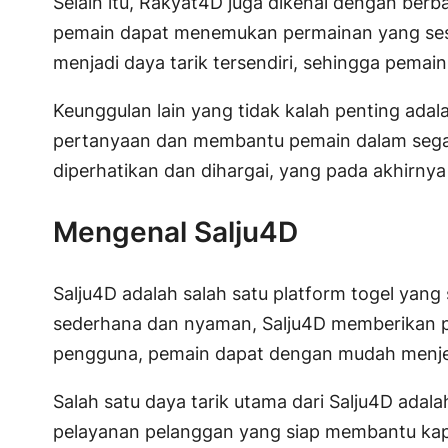
Selain itu, Rakyat4D juga dikenal dengan berb
pemain dapat menemukan permainan yang sesua
menjadi daya tarik tersendiri, sehingga pema
Keunggulan lain yang tidak kalah penting ad
pertanyaan dan membantu pemain dalam segala
diperhatikan dan dihargai, yang pada akhirny
Mengenal Salju4D
Salju4D adalah salah satu platform togel ya
sederhana dan nyaman, Salju4D memberikan p
pengguna, pemain dapat dengan mudah menjela
Salah satu daya tarik utama dari Salju4D adal
pelayanan pelanggan yang siap membantu kapa