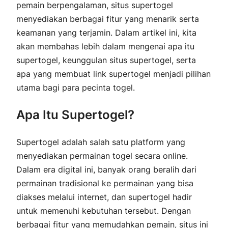
pemain berpengalaman, situs supertogel
menyediakan berbagai fitur yang menarik serta
keamanan yang terjamin. Dalam artikel ini, kita
akan membahas lebih dalam mengenai apa itu
supertogel, keunggulan situs supertogel, serta
apa yang membuat link supertogel menjadi pilihan
utama bagi para pecinta togel.
Apa Itu Supertogel?
Supertogel adalah salah satu platform yang
menyediakan permainan togel secara online.
Dalam era digital ini, banyak orang beralih dari
permainan tradisional ke permainan yang bisa
diakses melalui internet, dan supertogel hadir
untuk memenuhi kebutuhan tersebut. Dengan
berbagai fitur yang memudahkan pemain, situs ini