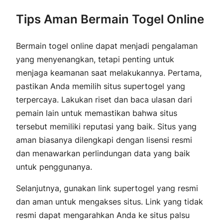
Tips Aman Bermain Togel Online
Bermain togel online dapat menjadi pengalaman
yang menyenangkan, tetapi penting untuk
menjaga keamanan saat melakukannya. Pertama,
pastikan Anda memilih situs supertogel yang
terpercaya. Lakukan riset dan baca ulasan dari
pemain lain untuk memastikan bahwa situs
tersebut memiliki reputasi yang baik. Situs yang
aman biasanya dilengkapi dengan lisensi resmi
dan menawarkan perlindungan data yang baik
untuk penggunanya.
Selanjutnya, gunakan link supertogel yang resmi
dan aman untuk mengakses situs. Link yang tidak
resmi dapat mengarahkan Anda ke situs palsu