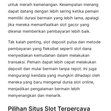
untuk meraih kemenangan. Kesempatan menang
dapat datang dengan lebih sering ketika pemain
memiliki durasi bermain yang lebih lama, apalagi
jika mereka memanfaatkan slot gacor yang
dikenal memberikan pembayaran lebih baik.
Tak kalah penting, slot deposit pulsa dan metode
pembayaran yang fleksibel seperti slot dana
menyediakan kemudahan dalam melakukan
transaksi. Pemain dapat lebih cepat melakukan
deposit dan mulai bermain tanpa repot. Ini juga
mengurangi kendala yang mungkin dihadapi oleh
mereka yang baru mengenal dunia slot online,
menjadikan pengalaman bermain lebih
menyenangkan dan menarik.
Pilihan Situs Slot Terpercaya