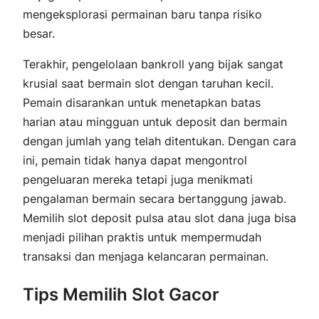
mengeksplorasi permainan baru tanpa risiko
besar.
Terakhir, pengelolaan bankroll yang bijak sangat
krusial saat bermain slot dengan taruhan kecil.
Pemain disarankan untuk menetapkan batas
harian atau mingguan untuk deposit dan bermain
dengan jumlah yang telah ditentukan. Dengan cara
ini, pemain tidak hanya dapat mengontrol
pengeluaran mereka tetapi juga menikmati
pengalaman bermain secara bertanggung jawab.
Memilih slot deposit pulsa atau slot dana juga bisa
menjadi pilihan praktis untuk mempermudah
transaksi dan menjaga kelancaran permainan.
Tips Memilih Slot Gacor