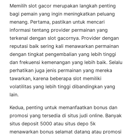
Memilih slot gacor merupakan langkah penting
bagi pemain yang ingin meningkatkan peluang
menang. Pertama, pastikan untuk mencari
informasi tentang provider permainan yang
terkenal dengan slot gacornya. Provider dengan
reputasi baik sering kali menawarkan permainan
dengan tingkat pengembalian yang lebih tinggi
dan frekuensi kemenangan yang lebih baik. Selalu
perhatikan juga jenis permainan yang mereka
tawarkan, karena beberapa slot memiliki
volatilitas yang lebih tinggi dibandingkan yang
lain.
Kedua, penting untuk memanfaatkan bonus dan
promosi yang tersedia di situs judi online. Banyak
situs deposit 5000 atau situs depo 5k
menawarkan bonus selamat datang atau promosi