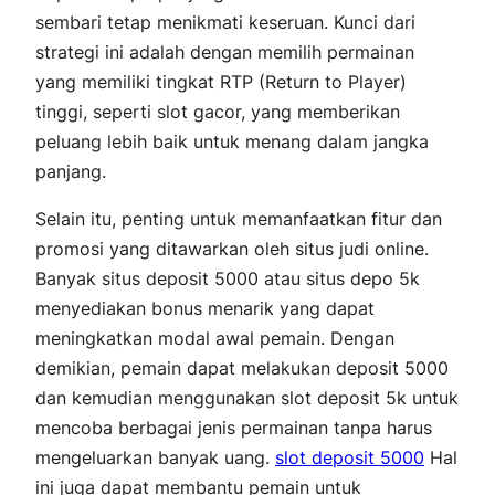
sembari tetap menikmati keseruan. Kunci dari
strategi ini adalah dengan memilih permainan
yang memiliki tingkat RTP (Return to Player)
tinggi, seperti slot gacor, yang memberikan
peluang lebih baik untuk menang dalam jangka
panjang.
Selain itu, penting untuk memanfaatkan fitur dan
promosi yang ditawarkan oleh situs judi online.
Banyak situs deposit 5000 atau situs depo 5k
menyediakan bonus menarik yang dapat
meningkatkan modal awal pemain. Dengan
demikian, pemain dapat melakukan deposit 5000
dan kemudian menggunakan slot deposit 5k untuk
mencoba berbagai jenis permainan tanpa harus
mengeluarkan banyak uang.
slot deposit 5000
Hal
ini juga dapat membantu pemain untuk